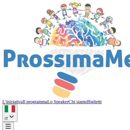
L'iniziativa
Il programma
Lo Speaker
Chi siamo
Biglietti
IT